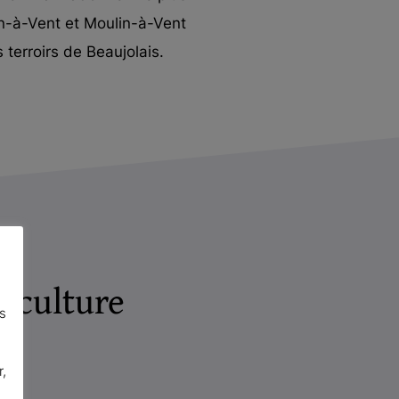
in-à-Vent et Moulin-à-Vent
 terroirs de Beaujolais.
riculture
es
,